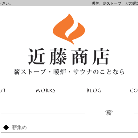
下さい。
暖炉、薪ストーブ、ガス暖
‘薪’
薪集め