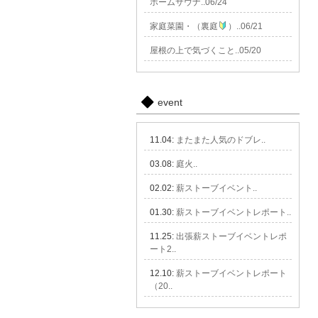
ホームサウナ..06/24
家庭菜園・（裏庭
）..06/21
屋根の上で気づくこと..05/20
event
11.04:
またまた人気のドブレ..
03.08:
庭火..
02.02:
薪ストーブイベント..
01.30:
薪ストーブイベントレポート..
11.25:
出張薪ストーブイベントレポ
ート2..
12.10:
薪ストーブイベントレポート
（20..