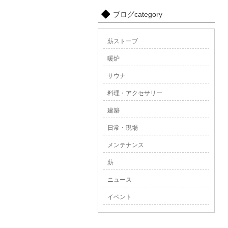
ブログcategory
薪ストーブ
暖炉
サウナ
料理・アクセサリー
建築
日常・現場
メンテナンス
薪
ニュース
イベント