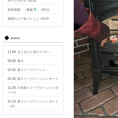
ホームサウナ..06/24
家庭菜園・（裏庭
）..06/21
屋根の上で気づくこと..05/20
event
11.04:
またまた人気のドブレ..
03.08:
庭火..
02.02:
薪ストーブイベント..
01.30:
薪ストーブイベントレポート..
11.25:
出張薪ストーブイベントレポ
ート2..
12.10:
薪ストーブイベントレポート
（20..