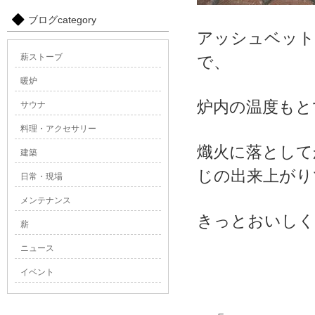
ブログcategory
アッシュベット
薪ストーブ
で、
暖炉
炉内の温度もと
サウナ
料理・アクセサリー
熾火に落として
建築
じの出来上がり
日常・現場
メンテナンス
きっとおいしく
薪
ニュース
イベント