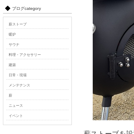
ブログcategory
薪ストーブ
暖炉
サウナ
料理・アクセサリー
建築
日常・現場
メンテナンス
薪
ニュース
イベント
薪ストーブを設