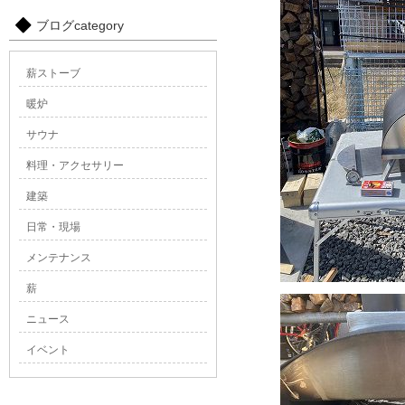
ブログcategory
薪ストーブ
暖炉
サウナ
料理・アクセサリー
建築
日常・現場
メンテナンス
薪
ニュース
イベント