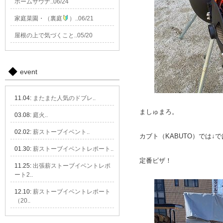
ホームサウナ..06/24
家庭菜園・（裏庭
）..06/21
屋根の上で気づくこと..05/20
event
11.04:
またまた人気のドブレ..
ましゅまろ。
03.08:
庭火..
02.02:
薪ストーブイベント..
カブト（KABUTO）では↓で
01.30:
薪ストーブイベントレポート..
定番ビザ！
11.25:
出張薪ストーブイベントレポ
ート2..
12.10:
薪ストーブイベントレポート
（20..