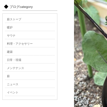
ブログcategory
薪ストーブ
暖炉
サウナ
料理・アクセサリー
建築
日常・現場
メンテナンス
薪
ニュース
イベント