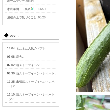
ホームサウナ..06/24
家庭菜園・（裏庭
）..06/21
屋根の上で気づくこと..05/20
event
11.04:
またまた人気のドブレ..
03.08:
庭火..
02.02:
薪ストーブイベント..
01.30:
薪ストーブイベントレポート..
11.25:
出張薪ストーブイベントレポ
ート2..
12.10:
薪ストーブイベントレポート
（20..