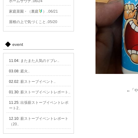
ホームサウナ..06/24
家庭菜園・（裏庭
）..06/21
屋根の上で気づくこと..05/20
event
11.04:
またまた人気のドブレ..
03.08:
庭火..
02.02:
薪ストーブイベント..
←「
01.30:
薪ストーブイベントレポート..
11.25:
出張薪ストーブイベントレポ
ート2..
12.10:
薪ストーブイベントレポート
（20..