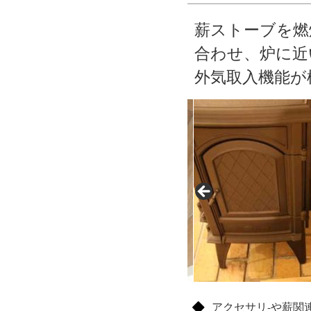
薪ストーブを燃
合わせ、炉に近
外気取入機能が
アクセサリ-や薪関連/Ac