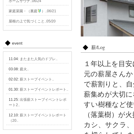
ホームサウナ..06/24
家庭菜園・（裏庭
）..06/21
屋根の上で気づくこと..05/20
event
薪/Log
11.04:
またまた人気のドブレ..
１年以上を目安
03.08:
庭火..
元の薪屋さんか
02.02:
薪ストーブイベント..
で薪割りと、自
01.30:
薪ストーブイベントレポート..
薪集めが大切に
11.25:
出張薪ストーブイベントレポ
すい樹種など使
ート2..
（落葉樹）が火
12.10:
薪ストーブイベントレポート
（20..
カシ、サクラ、