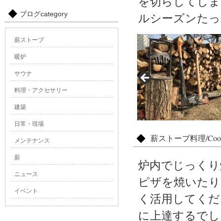
を切らしてしま
ブログcategory
ルシーズンたっ
薪ストーブ
暖炉
サウナ
料理・アクセサリー
建築
日常・現場
薪ストーブ料理/Cook
メンテナンス
薪
炉内でじっくり
ニュース
ピザを焼いたり
イベント
く活用してくだ
に上達するでし