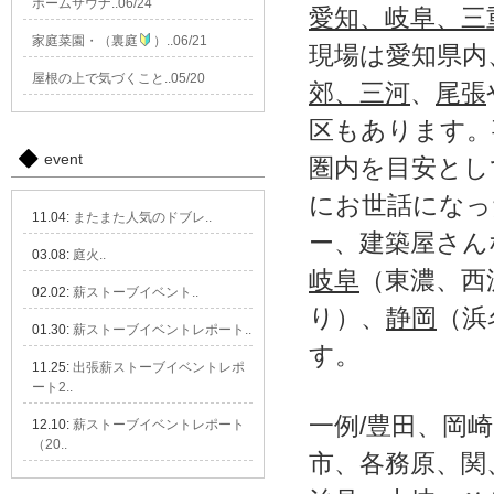
ホームサウナ..06/24
愛知、岐阜、三
家庭菜園・（裏庭
）..06/21
現場は愛知県内
屋根の上で気づくこと..05/20
郊、三河
、
尾張
区もあります。
event
圏内を目安とし
にお世話になっ
11.04:
またまた人気のドブレ..
ー、建築屋さん
03.08:
庭火..
岐阜
（東濃、西
02.02:
薪ストーブイベント..
り）、
静岡
（浜
01.30:
薪ストーブイベントレポート..
す。
11.25:
出張薪ストーブイベントレポ
ート2..
一例/豊田、岡
12.10:
薪ストーブイベントレポート
（20..
市、各務原、関