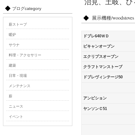
治見、土岐、ひ
ブログcategory
展示機種/woodstoves
薪ストーブ
暖炉
ドブレ640ＷＤ
サウナ
ピキャンオーブン
料理・アクセサリー
エクリプスオーブン
建築
クラフトマンストーブ
日常・現場
ドブレヴィンテージ50
メンテナンス
薪
アンビション
ニュース
ヤンソンＣ51
イベント