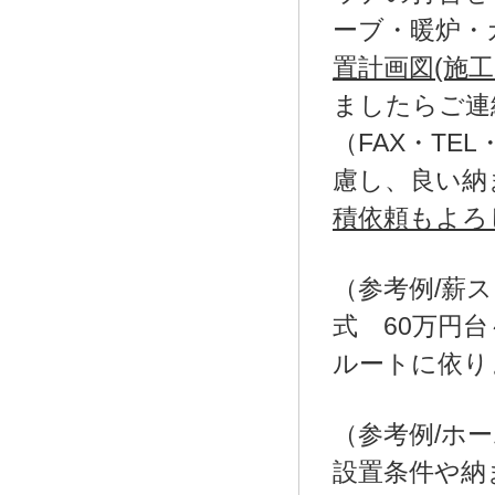
ーブ・暖炉・
置計画図(施
ましたらご連
（FAX・TE
慮し、良い納
積依頼もよろ
（参考例/薪ス
式 60万円
ルートに依り
（参考例/ホ
設置条件や納