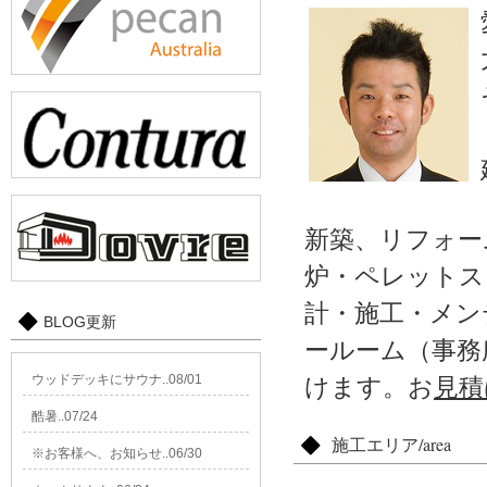
新築、リフォー
炉・ペレットス
計・施工・メン
BLOG更新
ールーム（事務
ウッドデッキにサウナ..08/01
けます。お
見積
酷暑..07/24
施工エリア/area
※お客様へ、お知らせ..06/30