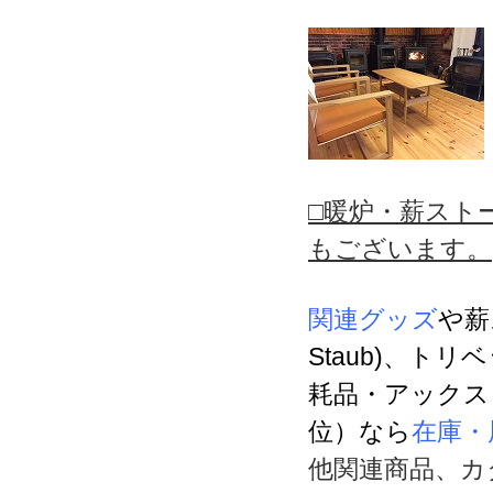
□暖炉・薪スト
もございます。
関連グッズ
や薪
Staub)、
耗品・アックス
位）なら
在庫・
他関連商品、カ