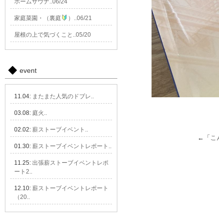
ホームサウナ..06/24
家庭菜園・（裏庭
）..06/21
屋根の上で気づくこと..05/20
event
11.04:
またまた人気のドブレ..
03.08:
庭火..
02.02:
薪ストーブイベント..
←「
こ
01.30:
薪ストーブイベントレポート..
11.25:
出張薪ストーブイベントレポ
ート2..
12.10:
薪ストーブイベントレポート
（20..