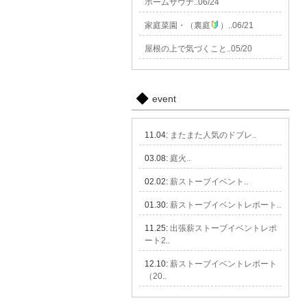
ホームサウナ..06/24
家庭菜園・（裏庭
）..06/21
屋根の上で気づくこと..05/20
event
11.04:
またまた人気のドブレ..
03.08:
庭火..
02.02:
薪ストーブイベント..
01.30:
薪ストーブイベントレポート..
11.25:
出張薪ストーブイベントレポ
ート2..
12.10:
薪ストーブイベントレポート
（20..