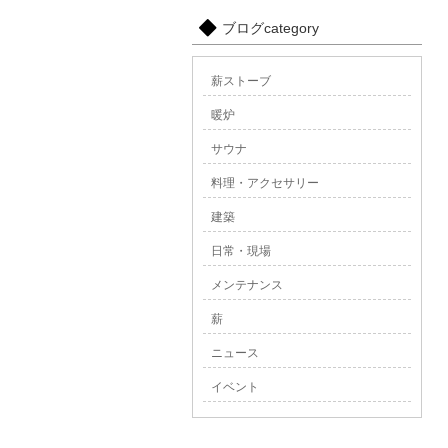
ブログcategory
薪ストーブ
暖炉
サウナ
料理・アクセサリー
建築
日常・現場
メンテナンス
薪
ニュース
イベント