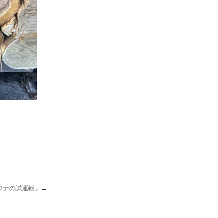
ウナの試運転
」→