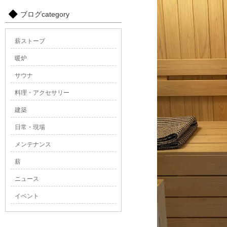
ブログcategory
薪ストーブ
暖炉
サウナ
料理・アクセサリー
建築
日常・現場
メンテナンス
薪
ニュース
イベント