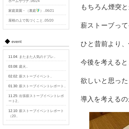
ホームサウナ..06/24
もちろん煙突と
家庭菜園・（裏庭
）..06/21
屋根の上で気づくこと..05/20
薪ストーブって
event
ひと昔前より、
11.04:
またまた人気のドブレ..
今後を考えると
03.08:
庭火..
02.02:
薪ストーブイベント..
欲しいと思った
01.30:
薪ストーブイベントレポート..
11.25:
出張薪ストーブイベントレポ
導入を考えるの
ート2..
12.10:
薪ストーブイベントレポート
（20..