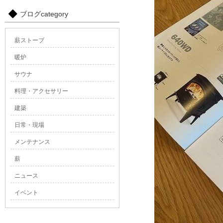
ブログcategory
薪ストーブ
暖炉
サウナ
料理・アクセサリー
建築
日常・現場
メンテナンス
薪
ニュース
イベント