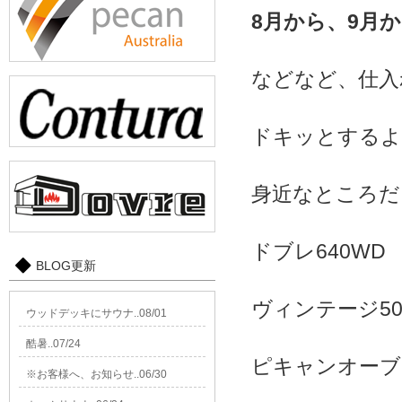
8月から、9月か
などなど、仕入
ドキッとするよ
身近なところだ
ドブレ640WD ￥
BLOG更新
ヴィンテージ50 
ウッドデッキにサウナ..08/01
酷暑..07/24
ピキャンオーブン 
※お客様へ、お知らせ..06/30