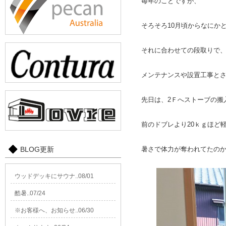
毎年のことですが、
そろそろ10月頃からなにか
それに合わせての段取りで
メンテナンスや設置工事と
先日は、2Ｆへストーブの搬
前のドブレより20ｋｇほど
BLOG更新
暑さで体力が奪われてたの
ウッドデッキにサウナ..08/01
酷暑..07/24
※お客様へ、お知らせ..06/30