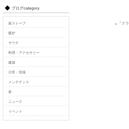
ブログcategory
←「
クラ
薪ストーブ
暖炉
サウナ
料理・アクセサリー
建築
日常・現場
メンテナンス
薪
ニュース
イベント