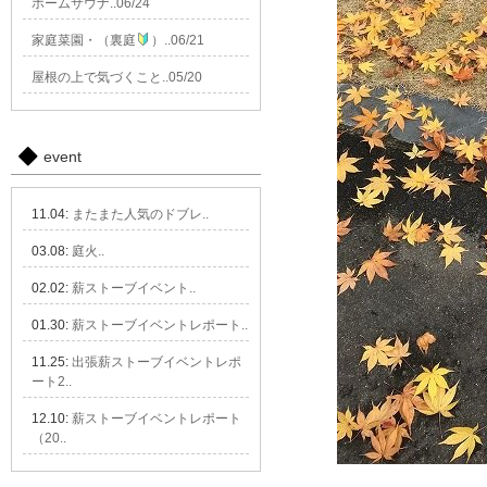
ホームサウナ..06/24
家庭菜園・（裏庭
）..06/21
屋根の上で気づくこと..05/20
event
11.04:
またまた人気のドブレ..
03.08:
庭火..
02.02:
薪ストーブイベント..
01.30:
薪ストーブイベントレポート..
11.25:
出張薪ストーブイベントレポ
ート2..
12.10:
薪ストーブイベントレポート
（20..