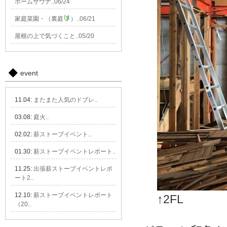
ホームサウナ..06/24
家庭菜園・（裏庭
）..06/21
屋根の上で気づくこと..05/20
event
11.04:
またまた人気のドブレ..
03.08:
庭火..
02.02:
薪ストーブイベント..
01.30:
薪ストーブイベントレポート..
11.25:
出張薪ストーブイベントレポ
ート2..
12.10:
薪ストーブイベントレポート
↑2FL
（20..