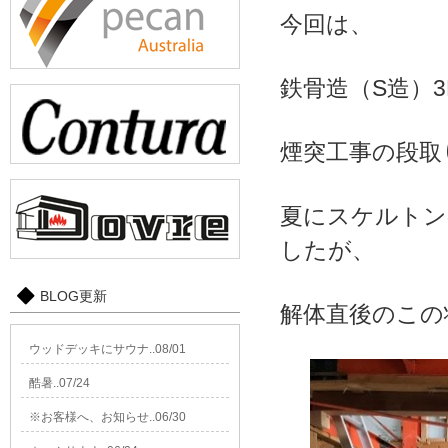
今回は、
鉄骨造（S造）
煙突工事の段取
夏にスケルトン
したが、
BLOG更新
解体直後のこの
ウッドデッキにサウナ..08/01
酷暑..07/24
※お客様へ、お知らせ..06/30