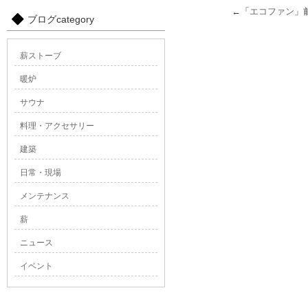
←「
エコファン
」
ブログcategory
薪ストーブ
暖炉
サウナ
料理・アクセサリー
建築
日常・現場
メンテナンス
薪
ニュース
イベント