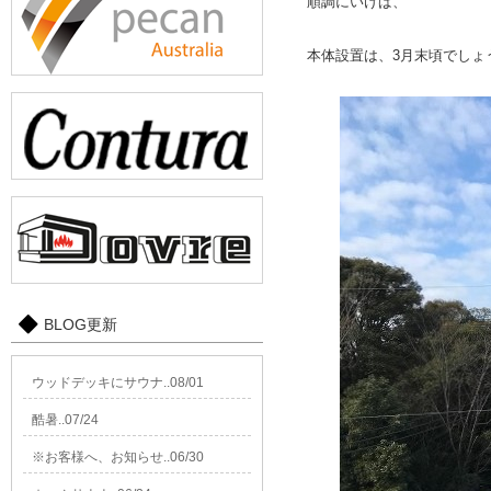
順調にいけば、
本体設置は、3月末頃でしょ
BLOG更新
ウッドデッキにサウナ..08/01
酷暑..07/24
※お客様へ、お知らせ..06/30