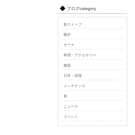
ブログcategory
薪ストーブ
暖炉
サウナ
料理・アクセサリー
建築
日常・現場
メンテナンス
薪
ニュース
イベント