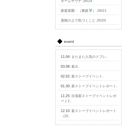
ホームサウナ..06/24
家庭菜園・（裏庭
）..06/21
屋根の上で気づくこと..05/20
event
11.04:
またまた人気のドブレ..
03.08:
庭火..
02.02:
薪ストーブイベント..
01.30:
薪ストーブイベントレポート..
11.25:
出張薪ストーブイベントレポ
ート2..
12.10:
薪ストーブイベントレポート
（20..