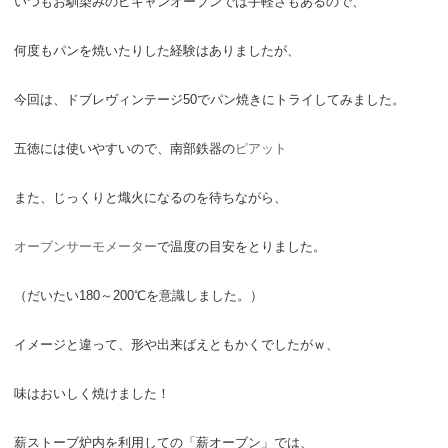
いつもお馴染みのピキャンオーブンでは手軽さもあるので、
何度もパンを焼いたりした経験はありましたが、
今回は、ドブレヴィンテージ50でパン焼きにトライしてみました。
五徳には使いやすいので、南部鉄器の
ピアット
また、じっくりと熾火になるのを待ちながら、
オーブンサーモメーター
で温度の目安をとりました。
（だいたい180～200℃を意識しました。）
イメージと違って、形や出来ばえともかくでしたがｗ、
味はおいしく焼けました！
薪ストーブ炉内を利用しての「薪オーブン」では、