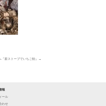
へ「
薪ストーブでいちご飴
」→
情報
ィール
合わせ