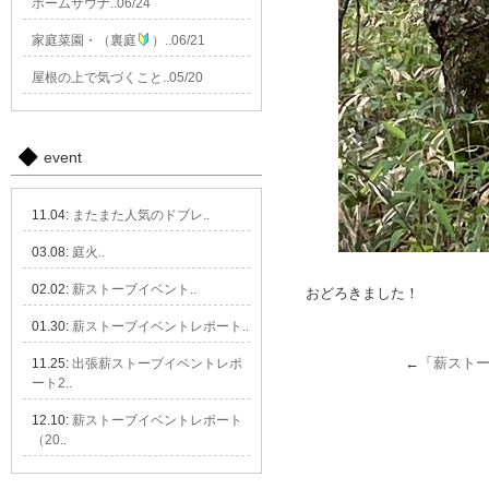
ホームサウナ..06/24
家庭菜園・（裏庭
）..06/21
屋根の上で気づくこと..05/20
event
11.04:
またまた人気のドブレ..
03.08:
庭火..
02.02:
薪ストーブイベント..
おどろきました！
01.30:
薪ストーブイベントレポート..
←「
薪スト
11.25:
出張薪ストーブイベントレポ
ート2..
12.10:
薪ストーブイベントレポート
（20..