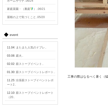
ホームサウナ..06/24
家庭菜園・（裏庭
）..06/21
屋根の上で気づくこと..05/20
event
11.04:
またまた人気のドブレ..
03.08:
庭火..
02.02:
薪ストーブイベント..
01.30:
薪ストーブイベントレポート..
工事の際はなるべく暑く（
11.25:
出張薪ストーブイベントレポ
ート2..
12.10:
薪ストーブイベントレポート
（20..