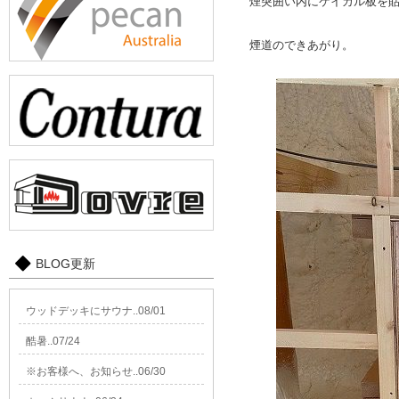
煙突囲い内にケイカル板を
煙道のできあがり。
BLOG更新
ウッドデッキにサウナ..08/01
酷暑..07/24
※お客様へ、お知らせ..06/30