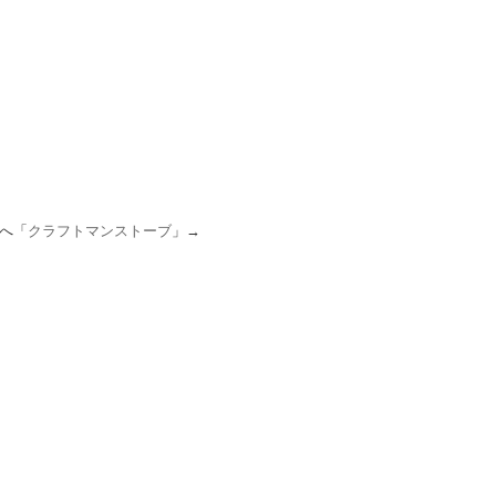
へ「
クラフトマンストーブ
」→