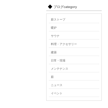
ブログcategory
薪ストーブ
暖炉
サウナ
料理・アクセサリー
建築
日常・現場
メンテナンス
薪
ニュース
イベント