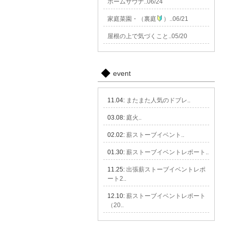
ホームサウナ..06/24
家庭菜園・（裏庭
）..06/21
屋根の上で気づくこと..05/20
event
11.04:
またまた人気のドブレ..
03.08:
庭火..
02.02:
薪ストーブイベント..
01.30:
薪ストーブイベントレポート..
11.25:
出張薪ストーブイベントレポ
ート2..
12.10:
薪ストーブイベントレポート
（20..