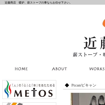
近藤商店 暖炉、薪ストーブの事ならお任せ下さい。
Pecan/ピキャン
Warning
: Attempt to read
/export/sd210/www/jp/r