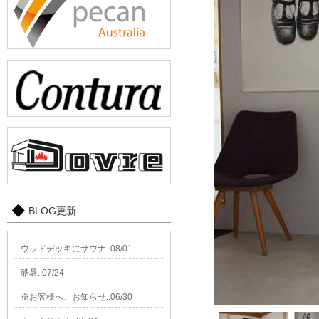
content/plugins/custom-fi
Warning
: Attempt to read
/export/sd210/www/jp/r
content/plugins/custom-fi
Warning
: Attempt to read
/export/sd210/www/jp/r
content/plugins/custom-fi
Warning
: Attempt to read
/export/sd210/www/jp/r
content/plugins/custom-fi
Warning
: Attempt to read
BLOG更新
/export/sd210/www/jp/r
content/plugins/custom-fi
ウッドデッキにサウナ..08/01
Warning
: Attempt to rea
/export/sd210/www/jp/r
酷暑..07/24
content/plugins/custom-fi
※お客様へ、お知らせ..06/30
Warning
: Attempt to read