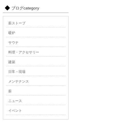
/export/sd210/www/jp/r
ブログcategory
content/plugins/custom-fi
Warning
: Attempt to read
薪ストーブ
/export/sd210/www/jp/r
content/plugins/custom-fi
暖炉
Warning
: Attempt to read
サウナ
/export/sd210/www/jp/r
content/plugins/custom-fi
料理・アクセサリー
建築
Warning
: Attempt to read
/export/sd210/www/jp/r
日常・現場
content/plugins/custom-fi
メンテナンス
Warning
: Attempt to read
/export/sd210/www/jp/r
薪
content/plugins/custom-fi
ニュース
Warning
: Attempt to rea
イベント
/export/sd210/www/jp/r
content/plugins/custom-fi