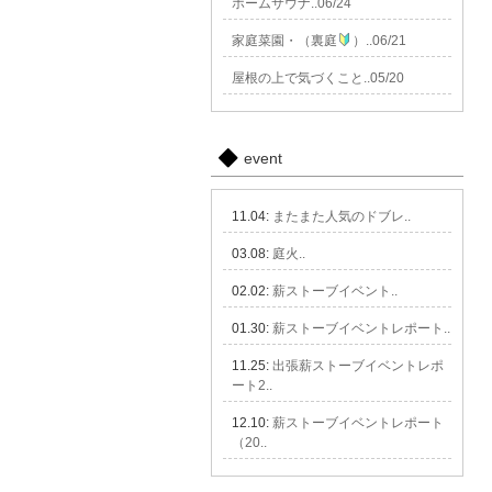
ホームサウナ..06/24
家庭菜園・（裏庭
）..06/21
屋根の上で気づくこと..05/20
event
11.04:
またまた人気のドブレ..
03.08:
庭火..
02.02:
薪ストーブイベント..
01.30:
薪ストーブイベントレポート..
11.25:
出張薪ストーブイベントレポ
ート2..
12.10:
薪ストーブイベントレポート
（20..