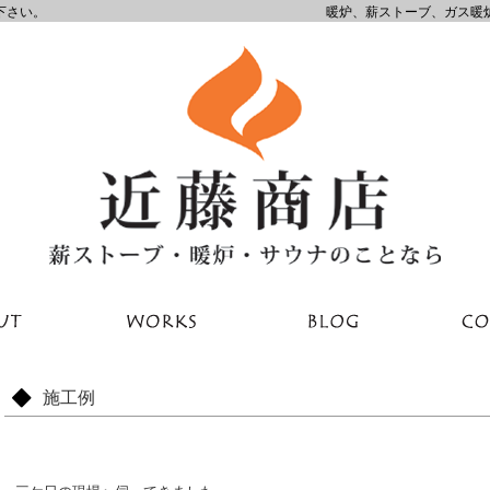
下さい。
暖炉、薪ストーブ、ガス暖
施工例