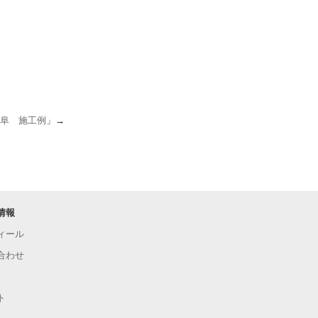
阜 施工例
」→
情報
ィール
合わせ
ト