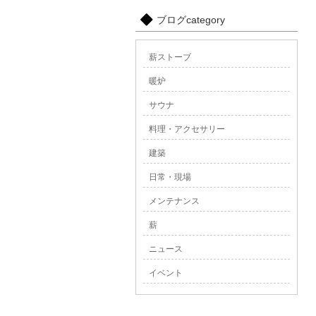
ブログcategory
薪ストーブ
暖炉
サウナ
料理・アクセサリー
建築
日常・現場
メンテナンス
薪
ニュース
イベント