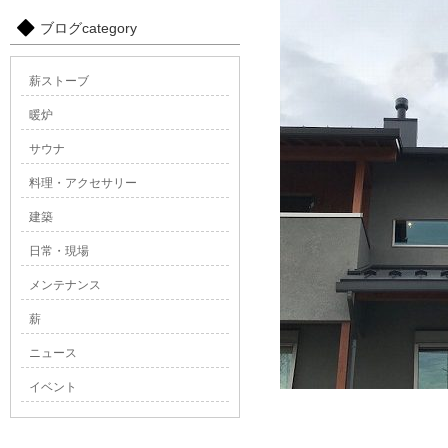
ブログcategory
薪ストーブ
暖炉
サウナ
料理・アクセサリー
建築
日常・現場
メンテナンス
薪
ニュース
イベント