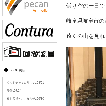
曇り空の一日で
岐阜県岐阜市の
遠くの山を見れ
BLOG更新
ウッドデッキにサウナ..08/01
酷暑..07/24
※お客様へ、お知らせ..06/30