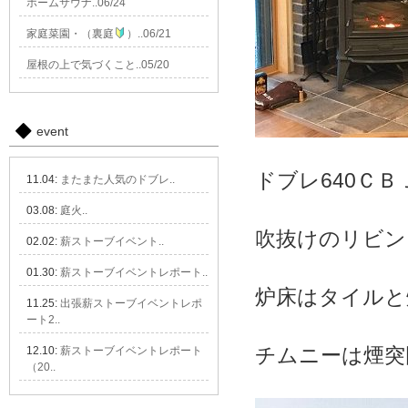
ホームサウナ..06/24
家庭菜園・（裏庭
）..06/21
屋根の上で気づくこと..05/20
event
ドブレ640ＣＢ
11.04:
またまた人気のドブレ..
03.08:
庭火..
吹抜けのリビン
02.02:
薪ストーブイベント..
01.30:
薪ストーブイベントレポート..
炉床はタイルと
11.25:
出張薪ストーブイベントレポ
ート2..
チムニーは煙突
12.10:
薪ストーブイベントレポート
（20..