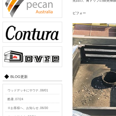
先日の、角トップの煙突掃
ビフォー
BLOG更新
ウッドデッキにサウナ..08/01
酷暑..07/24
※お客様へ、お知らせ..06/30