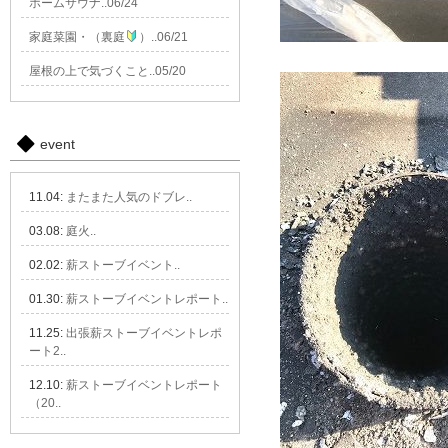
ホームサウナ..06/24
家庭菜園・（裏庭
）..06/21
屋根の上で気づくこと..05/20
event
11.04:
またまた人気のドブレ..
03.08:
庭火..
02.02:
薪ストーブイベント..
01.30:
薪ストーブイベントレポート..
11.25:
出張薪ストーブイベントレポ
ート2..
12.10:
薪ストーブイベントレポート
（20..