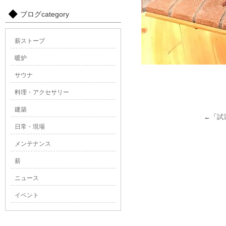
ブログcategory
薪ストーブ
暖炉
サウナ
料理・アクセサリー
建築
←「
試
日常・現場
メンテナンス
薪
ニュース
イベント