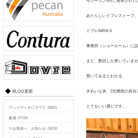
今シーズン9月に発表された
あたらしいドブレストーブ
ドブレ640ＷＤ
事務所（ショールーム）に
まだ、数回しか焚いていま
焚いてみるとわかる
BLOG更新
きれいな炎、2次燃焼の具合
とてもいい感じです。
ウッドデッキにサウナ..08/01
酷暑..07/24
※お客様へ、お知らせ..06/30