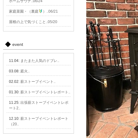
ホームサウナ..06/24
家庭菜園・（裏庭
）..06/21
屋根の上で気づくこと..05/20
event
11.04:
またまた人気のドブレ..
03.08:
庭火..
02.02:
薪ストーブイベント..
01.30:
薪ストーブイベントレポート..
11.25:
出張薪ストーブイベントレポ
ート2..
12.10:
薪ストーブイベントレポート
（20..