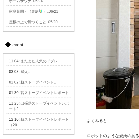
ホームサウナ..06/24
家庭菜園・（裏庭
）..06/21
屋根の上で気づくこと..05/20
event
11.04:
またまた人気のドブレ..
03.08:
庭火..
02.02:
薪ストーブイベント..
01.30:
薪ストーブイベントレポート..
11.25:
出張薪ストーブイベントレポ
ート2..
12.10:
薪ストーブイベントレポート
よくみると
（20..
ロボットのような愛嬌のあ