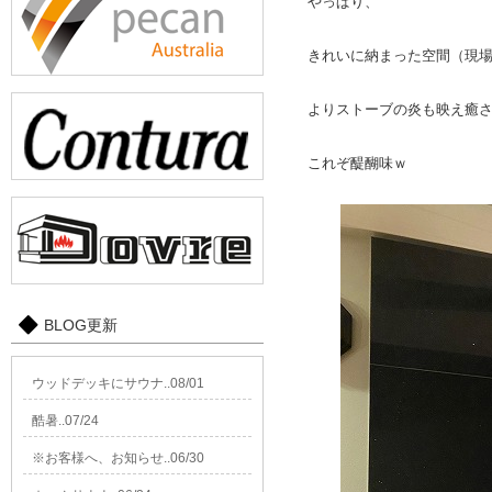
やっぱり、
きれいに納まった空間（現
よりストーブの炎も映え癒
これぞ醍醐味ｗ
BLOG更新
ウッドデッキにサウナ..08/01
酷暑..07/24
※お客様へ、お知らせ..06/30