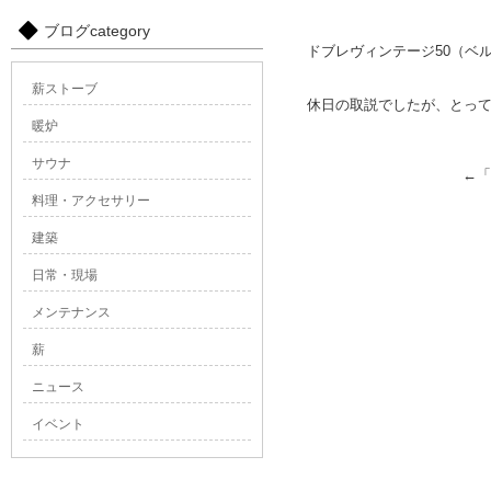
ブログcategory
ドブレヴィンテージ50（ベ
薪ストーブ
休日の取説でしたが、とっ
暖炉
サウナ
←「
料理・アクセサリー
建築
日常・現場
メンテナンス
薪
ニュース
イベント