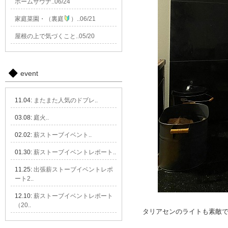
ホームサウナ..06/24
家庭菜園・（裏庭
）..06/21
屋根の上で気づくこと..05/20
event
11.04:
またまた人気のドブレ..
03.08:
庭火..
02.02:
薪ストーブイベント..
01.30:
薪ストーブイベントレポート..
11.25:
出張薪ストーブイベントレポ
ート2..
12.10:
薪ストーブイベントレポート
（20..
タリアセンのライトも素敵