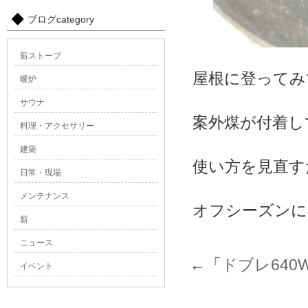
ブログcategory
薪ストーブ
屋根に登ってみ
暖炉
サウナ
案外煤が付着し
料理・アクセサリー
建築
使い方を見直す
日常・現場
メンテナンス
オフシーズンに
薪
ニュース
←「
ドブレ640
イベント