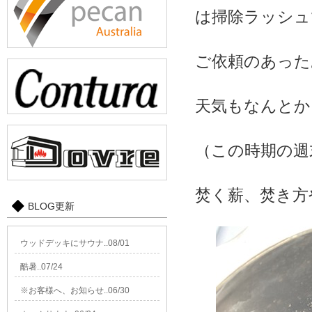
は掃除ラッシュ
ご依頼のあった
天気もなんとか
（この時期の週
焚く薪、焚き方
BLOG更新
ウッドデッキにサウナ..08/01
酷暑..07/24
※お客様へ、お知らせ..06/30