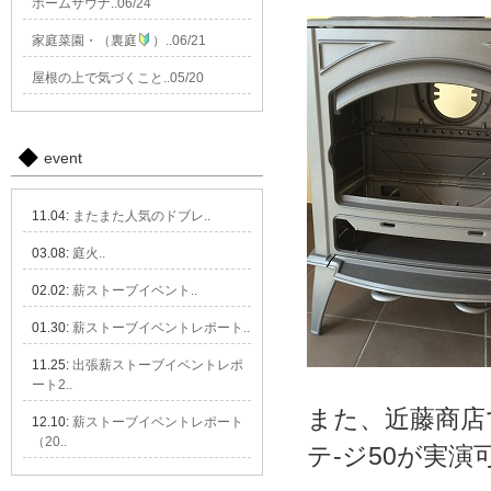
ホームサウナ..06/24
家庭菜園・（裏庭
）..06/21
屋根の上で気づくこと..05/20
event
11.04:
またまた人気のドブレ..
03.08:
庭火..
02.02:
薪ストーブイベント..
01.30:
薪ストーブイベントレポート..
11.25:
出張薪ストーブイベントレポ
ート2..
また、近藤商店
12.10:
薪ストーブイベントレポート
（20..
テ-ジ50が実演