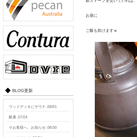
薪ストーブを焚いていれば
お昼に
ご飯も炊けますｗ
BLOG更新
ウッドデッキにサウナ..08/01
酷暑..07/24
※お客様へ、お知らせ..06/30