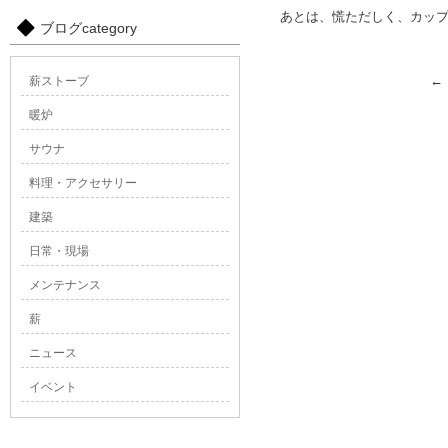
あとは、慌ただしく、カッ
ブログcategory
←
薪ストーブ
暖炉
サウナ
料理・アクセサリー
建築
日常・現場
メンテナンス
薪
ニュース
イベント