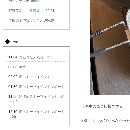
ホームサウナ..06/24
家庭菜園・（裏庭
）..06/21
屋根の上で気づくこと..05/20
event
11.04:
またまた人気のドブレ..
03.08:
庭火..
02.02:
薪ストーブイベント..
01.30:
薪ストーブイベントレポート..
11.25:
出張薪ストーブイベントレポ
ート2..
仕事中の気分転換ですｗ
12.10:
薪ストーブイベントレポート
（20..
外出しなければならなかっ