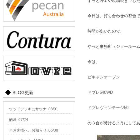
ずっと外出や現場続きでし
今日は、打ち合わせの都合
時間があいたので、
やっと事務所（ショールー
今は、
ピキャンオーブン
BLOG更新
ドブレ640WD
ドブレヴィンテージ50
ウッドデッキにサウナ..08/01
酷暑..07/24
の３台が焚けるようにして
※お客様へ、お知らせ..06/30