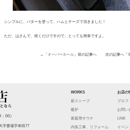
シンプルに、バターを塗って、ハムとチーズで頂きました！
ただ、はさんで、焼くだけですので、とっても簡単ですよ。
←「
オーバーホール
」前の記事へ 次の記事へ「
WORKS
お店の
薪ストーブ
プロフ
暖炉
お問い
8：00）
家庭用サウナ
LINK
町大字豊場字幸田77
内装工事、リフォーム
イベン