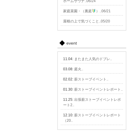
ホームサウナ..06/24
家庭菜園・（裏庭
）..06/21
屋根の上で気づくこと..05/20
event
11.04:
またまた人気のドブレ..
03.08:
庭火..
02.02:
薪ストーブイベント..
01.30:
薪ストーブイベントレポート..
11.25:
出張薪ストーブイベントレポ
ート2..
12.10:
薪ストーブイベントレポート
（20..