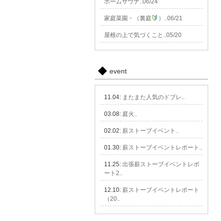
ホームサウナ..06/24
家庭菜園・（裏庭
）..06/21
屋根の上で気づくこと..05/20
event
11.04:
またまた人気のドブレ..
03.08:
庭火..
02.02:
薪ストーブイベント..
01.30:
薪ストーブイベントレポート..
11.25:
出張薪ストーブイベントレポ
ート2..
12.10:
薪ストーブイベントレポート
（20..