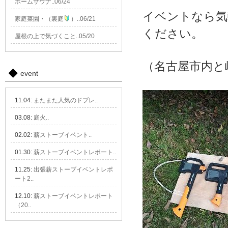
ホームサウナ..06/24
イベントなら気
家庭菜園・（裏庭
）..06/21
ください。
屋根の上で気づくこと..05/20
（名古屋市内と
event
11.04:
またまた人気のドブレ..
03.08:
庭火..
02.02:
薪ストーブイベント..
01.30:
薪ストーブイベントレポート..
11.25:
出張薪ストーブイベントレポ
ート2..
12.10:
薪ストーブイベントレポート
（20..