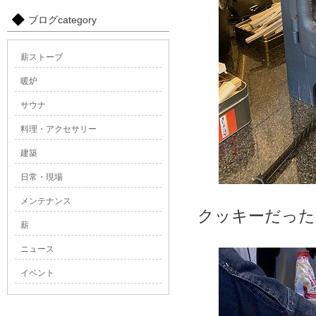
ブログcategory
薪ストーブ
暖炉
サウナ
料理・アクセサリー
建築
日常・現場
メンテナンス
クッキーだった
薪
ニュース
イベント