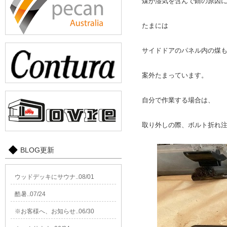
煤が湿気を含んで錆の原因
たまには
サイドドアのパネル内の煤
案外たまっています。
自分で作業する場合は、
取り外しの際、ボルト折れ
BLOG更新
ウッドデッキにサウナ..08/01
酷暑..07/24
※お客様へ、お知らせ..06/30