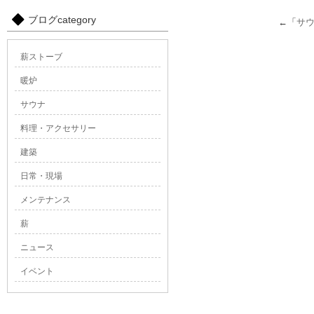
ブログcategory
←「
サ
薪ストーブ
暖炉
サウナ
料理・アクセサリー
建築
日常・現場
メンテナンス
薪
ニュース
イベント