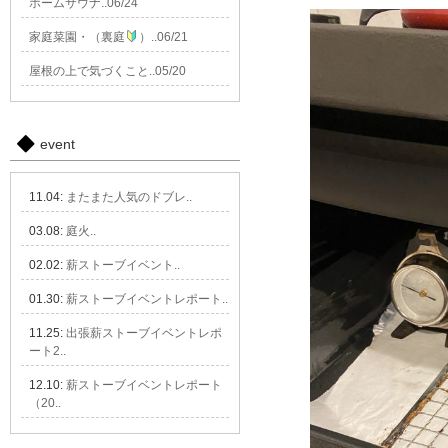
ホームサウナ..06/24
家庭菜園・（裏庭
）..06/21
屋根の上で気づくこと..05/20
event
11.04:
またまた人気のドブレ..
03.08:
庭火..
02.02:
薪ストーブイベント..
01.30:
薪ストーブイベントレポート..
11.25:
出張薪ストーブイベントレポ
ート2..
12.10:
薪ストーブイベントレポート
（20..