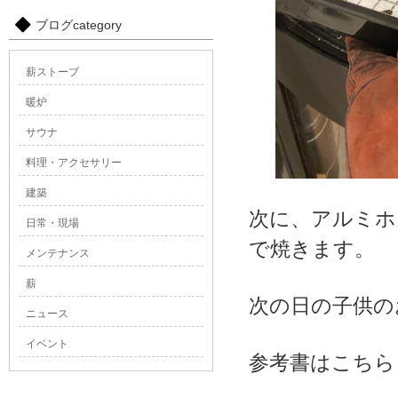
ブログcategory
薪ストーブ
暖炉
サウナ
料理・アクセサリー
建築
次に、アルミホ
日常・現場
で焼きます。
メンテナンス
薪
次の日の子供の
ニュース
イベント
参考書はこちら