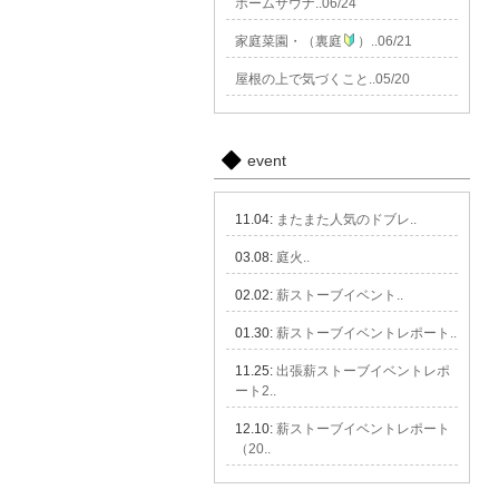
ホームサウナ..06/24
家庭菜園・（裏庭
）..06/21
屋根の上で気づくこと..05/20
event
11.04:
またまた人気のドブレ..
03.08:
庭火..
02.02:
薪ストーブイベント..
01.30:
薪ストーブイベントレポート..
11.25:
出張薪ストーブイベントレポ
ート2..
12.10:
薪ストーブイベントレポート
（20..