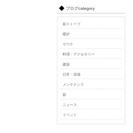
ブログcategory
薪ストーブ
暖炉
サウナ
料理・アクセサリー
建築
日常・現場
メンテナンス
薪
ニュース
イベント