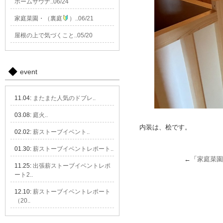
ホームサウナ..06/24
家庭菜園・（裏庭
）..06/21
屋根の上で気づくこと..05/20
event
11.04:
またまた人気のドブレ..
03.08:
庭火..
内装は、桧です。
02.02:
薪ストーブイベント..
01.30:
薪ストーブイベントレポート..
←「
家庭菜
11.25:
出張薪ストーブイベントレポ
ート2..
12.10:
薪ストーブイベントレポート
（20..