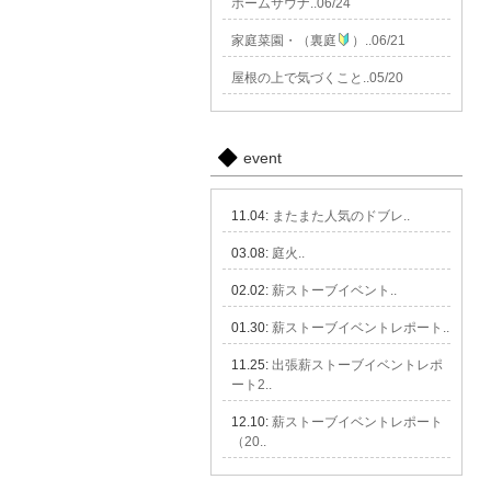
ホームサウナ..06/24
家庭菜園・（裏庭
）..06/21
屋根の上で気づくこと..05/20
event
11.04:
またまた人気のドブレ..
03.08:
庭火..
02.02:
薪ストーブイベント..
01.30:
薪ストーブイベントレポート..
11.25:
出張薪ストーブイベントレポ
ート2..
12.10:
薪ストーブイベントレポート
（20..