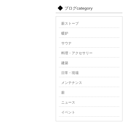
ブログcategory
薪ストーブ
暖炉
サウナ
料理・アクセサリー
建築
日常・現場
メンテナンス
薪
ニュース
イベント