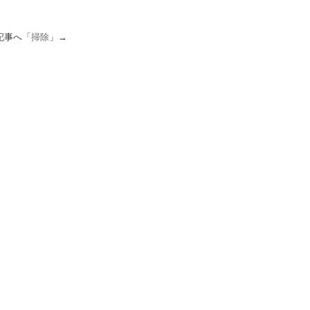
記事へ「
掃除
」→