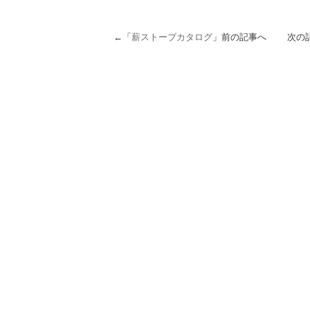
←「
薪ストーブカタログ
」前の記事へ 次の