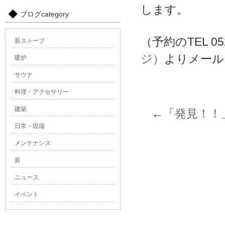
します。
ブログcategory
（予約のTEL 05
薪ストーブ
ジ）
よりメール
暖炉
サウナ
料理・アクセサリー
建築
←「
発見！！
日常・現場
メンテナンス
薪
ニュース
イベント