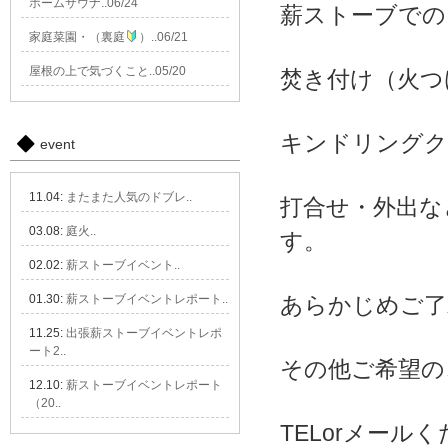
ホームサウナ..06/24
薪ストーブでの
家庭菜園・（裏庭
）..06/21
屋根の上で気づくこと..05/20
焚き付け（火つ
キンドリングク
event
11.04:
またまた人気のドブレ..
打合せ・外出な
03.08:
庭火..
す。
02.02:
薪ストーブイベント..
01.30:
薪ストーブイベントレポート..
あらかじめご了
11.25:
出張薪ストーブイベントレポ
ート2..
その他ご希望の
12.10:
薪ストーブイベントレポート
（20..
TELorメール