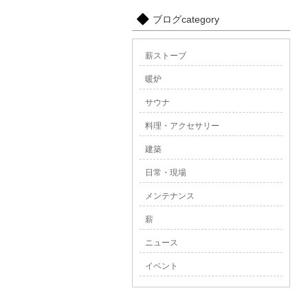
ブログcategory
薪ストーブ
暖炉
サウナ
料理・アクセサリー
建築
日常・現場
メンテナンス
薪
ニュース
イベント