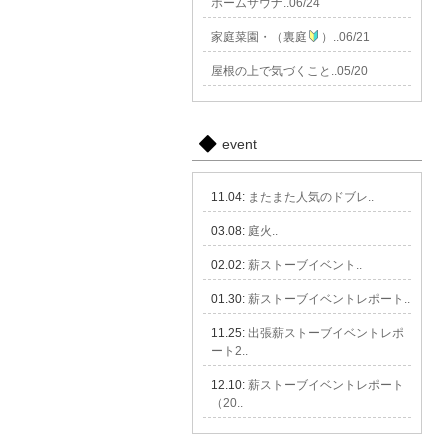
ホームサウナ..06/24
家庭菜園・（裏庭
）..06/21
屋根の上で気づくこと..05/20
event
11.04:
またまた人気のドブレ..
03.08:
庭火..
02.02:
薪ストーブイベント..
01.30:
薪ストーブイベントレポート..
11.25:
出張薪ストーブイベントレポ
ート2..
12.10:
薪ストーブイベントレポート
（20..