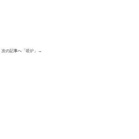
次の記事へ「
暖炉
」→