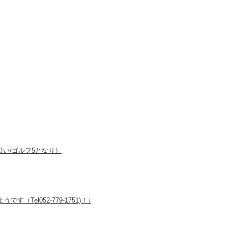
沿い/ゴルフ5となり）
el052-779-1751)！↓