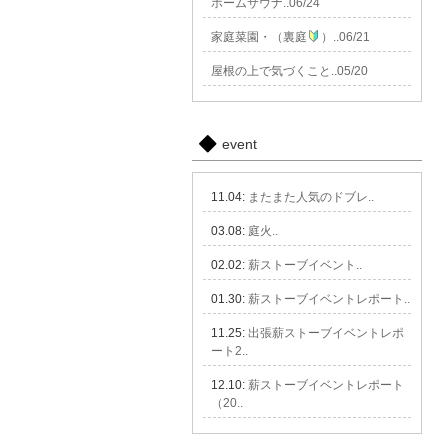
ホームサウナ..06/24
家庭菜園・（裏庭
）..06/21
屋根の上で気づくこと..05/20
event
11.04:
またまた人気のドブレ..
03.08:
庭火..
02.02:
薪ストーブイベント..
01.30:
薪ストーブイベントレポート..
11.25:
出張薪ストーブイベントレポ
ート2..
12.10:
薪ストーブイベントレポート
（20..