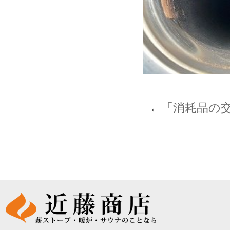
←「
消耗品の