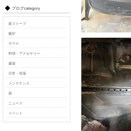
ブログcategory
薪ストーブ
暖炉
サウナ
料理・アクセサリー
建築
日常・現場
メンテナンス
薪
ニュース
イベント