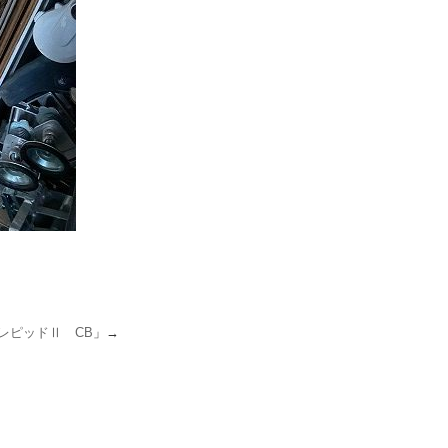
レピッドⅡ CB
」→