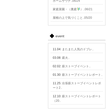
ホームサウナ..06/24
家庭菜園・（裏庭
）..06/21
屋根の上で気づくこと..05/20
event
11.04:
またまた人気のドブレ..
03.08:
庭火..
02.02:
薪ストーブイベント..
01.30:
薪ストーブイベントレポート..
11.25:
出張薪ストーブイベントレポ
ート2..
12.10:
薪ストーブイベントレポート
（20..