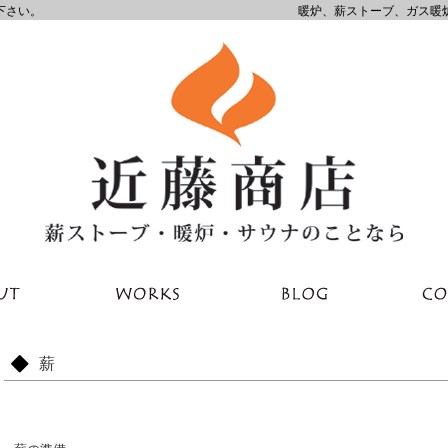
下さい。
暖炉、薪ストーブ、ガス暖
薪