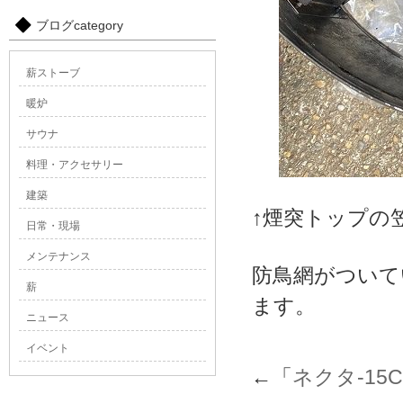
ブログcategory
薪ストーブ
暖炉
サウナ
料理・アクセサリー
建築
↑煙突トップの
日常・現場
メンテナンス
防鳥網がついて
薪
ます。
ニュース
イベント
←「
ネクタ-15C