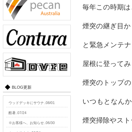
毎年この時期は
煙突の継ぎ目か
と緊急メンテナ
屋根に登ってみ
煙突のトップの
BLOG更新
いつもとなんか
ウッドデッキにサウナ..08/01
酷暑..07/24
煙突掃除やスト
※お客様へ、お知らせ..06/30