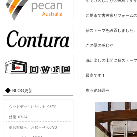
年明け久しぶりの投稿です
西尾市で古民家リフォーム
薪ストーブを設置しました
この梁の感じや
洗い出しの土間に薪ストー
最高です！
BLOG更新
炎も絶好調ｗ
ウッドデッキにサウナ..08/01
酷暑..07/24
※お客様へ、お知らせ..06/30