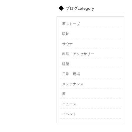
ブログcategory
薪ストーブ
暖炉
サウナ
料理・アクセサリー
建築
日常・現場
メンテナンス
薪
ニュース
イベント