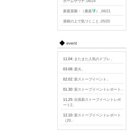
ホームサウナ..06/24
家庭菜園・（裏庭
）..06/21
屋根の上で気づくこと..05/20
event
11.04:
またまた人気のドブレ..
03.08:
庭火..
02.02:
薪ストーブイベント..
01.30:
薪ストーブイベントレポート..
11.25:
出張薪ストーブイベントレポ
ート2..
12.10:
薪ストーブイベントレポート
（20..