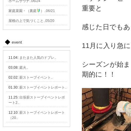
ホームサウナ..06/24
重要と
家庭菜園・（裏庭
）..06/21
屋根の上で気づくこと..05/20
感じた日でもあ
event
11月に入り急
11.04:
またまた人気のドブレ..
シーズンが始ま
03.08:
庭火..
期的に！！
02.02:
薪ストーブイベント..
01.30:
薪ストーブイベントレポート..
11.25:
出張薪ストーブイベントレポ
ート2..
12.10:
薪ストーブイベントレポート
（20..