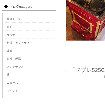
ブログcategory
薪ストーブ
暖炉
サウナ
料理・アクセサリー
建築
日常・現場
メンテナンス
←「
ドブレ525
薪
ニュース
イベント